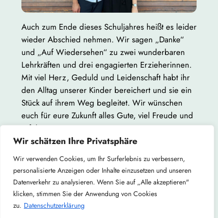
Auch zum Ende dieses Schuljahres heißt es leider
wieder Abschied nehmen. Wir sagen „Danke“
und „Auf Wiedersehen“ zu zwei wunderbaren
Lehrkräften und drei engagierten Erzieherinnen.
Mit viel Herz, Geduld und Leidenschaft habt ihr
den Alltag unserer Kinder bereichert und sie ein
Stück auf ihrem Weg begleitet. Wir wünschen
euch für eure Zukunft alles Gute, viel Freude und
Erfolg!
Wir schätzen Ihre Privatsphäre
Auf ein Wiedersehen: Frau Sprenger, Herr
Wir verwenden Cookies, um Ihr Surferlebnis zu verbessern,
Hartwig, Frau Wilke, Frau Zernecke, Frau Litau
personalisierte Anzeigen oder Inhalte einzusetzen und unseren
und Herr Heizmann.
Datenverkehr zu analysieren. Wenn Sie auf „Alle akzeptieren"
klicken, stimmen Sie der Anwendung von Cookies
zu.
Datenschutzerklärung