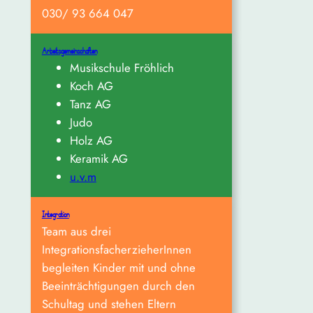
030/ 93 664 047
Arbeitsgemeinschaften
Musikschule Fröhlich
Koch AG
Tanz AG
Judo
Holz AG
Keramik AG
u.v.m
Integration
Team aus drei
IntegrationsfacherzieherInnen
begleiten Kinder mit und ohne
Beeinträchtigungen durch den
Schultag und stehen Eltern