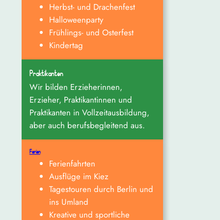
Herbst- und Drachenfest
Halloweenparty
Frühlings- und Osterfest
Kindertag
Praktikanten
Wir bilden Erzieherinnen,
Erzieher, Praktikantinnen und
Praktikanten in Vollzeitausbildung,
aber auch berufsbegleitend aus.
Ferien
Ferienfahrten
Ausflüge im Kiez
Tagestouren durch Berlin und
ins Umland
Kreative und sportliche