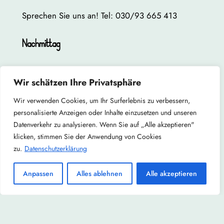
Sprechen Sie uns an! Tel: 030/93 665 413
Nachmittag
Hier finden Sie in Kürze den Link zu unserem
Wir schätzen Ihre Privatsphäre
Konzept!
Wir verwenden Cookies, um Ihr Surferlebnis zu verbessern,
Bitte holen Sie ihr Kind immer direkt von der
personalisierte Anzeigen oder Inhalte einzusetzen und unseren
Klassenetage ab und warten Sie nicht im unteren
Datenverkehr zu analysieren. Wenn Sie auf „Alle akzeptieren"
Eingangsbereich! Sie vermeiden so, dass eine
klicken, stimmen Sie der Anwendung von Cookies
unübersichtliches Übergabesituation entsteht.
zu.
Datenschutzerklärung
Anpassen
Alles ablehnen
Alle akzeptieren
Datenschutzerklärung
Impressum
Partner