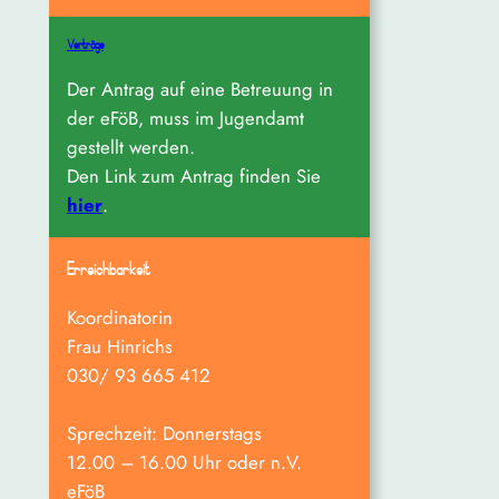
Verträge
Der Antrag auf eine Betreuung in
der eFöB, muss im Jugendamt
gestellt werden.
Den Link zum Antrag finden Sie
hier
.
Erreichbarkeit
Koordinatorin
Frau Hinrichs
030/ 93 665 412
Sprechzeit: Donnerstags
12.00 – 16.00 Uhr oder n.V.
eFöB