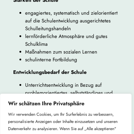
engagiertes, systematisch und zielorientiert
auf die Schulentwicklung ausgerichtetes
Schulleitungshandeln
lernförderliche Atmosphäre und gutes
Schulklima
Maßnahmen zum sozialen Lernen
schulinterne Fortbildung
Entwicklungsbedarf der Schule
Unterrichtsentwicklung in Bezug auf
problemorientiertes, selbstständiges und
kooperatives Lernen
Wir schätzen Ihre Privatsphäre
Konzept für den Unterricht in der
Wir verwenden Cookies, um Ihr Surferlebnis zu verbessern,
Schulanfangsphase fertigstellen
personalisierte Anzeigen oder Inhalte einzusetzen und unseren
Hier können Sie den gesamten Bericht lesen:
Datenverkehr zu analysieren. Wenn Sie auf „Alle akzeptieren"