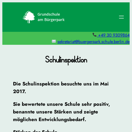
Zum
Inhalt
springen
+49 30 9309864
sekretariat@buergerpark.schule.berlin.de
Schulinspektion
Die Schulinspektion besuchte uns im Mai
2017.
Sie bewertete unsere Schule sehr positiv,
benannte unsere Stärken und zeigte
möglichen Entwicklungsbedarf.
Stärken der Schule