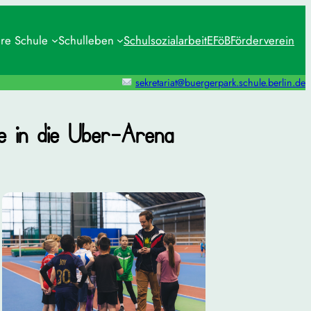
re Schule
Schulleben
Schulsozialarbeit
EFöB
Förderverein
sekretariat@buergerpark.schule.berlin.de
le in die Uber-Arena