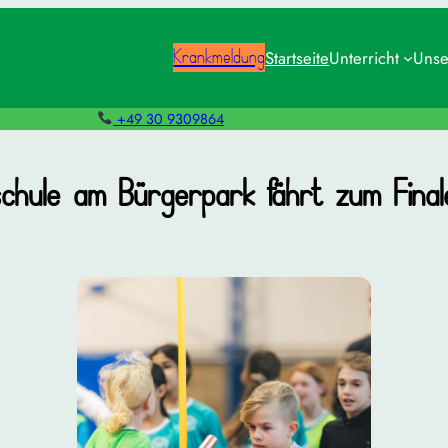
Krankmeldung
Startseite
Unterricht
Unse
+49 30 9309864
chule am Bürgerpark fährt zum Fina