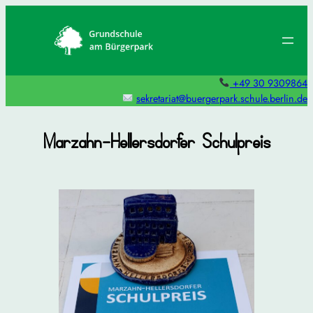
Zum
Inhalt
springen
+49 30 9309864
sekretariat@buergerpark.schule.berlin.de
Marzahn-Hellersdorfer Schulpreis