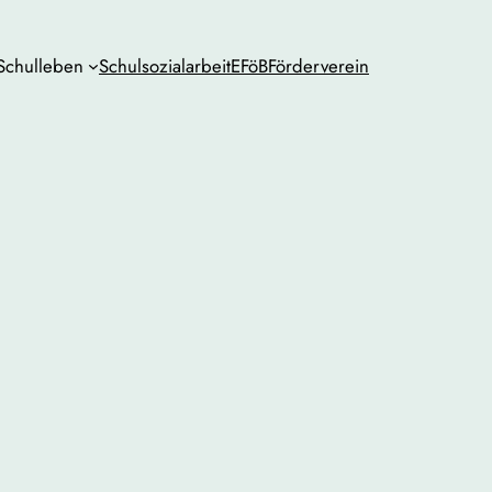
Schulleben
Schulsozialarbeit
EFöB
Förderverein