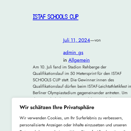
ISTAF SCHOOLS CUP
Juli 11, 2024
—
von
admin_gs
in
Allgemein
Am 10. Juli fand im Stadion Rehberge der
Qualifikationslauf im 50 Metersprint für den ISTAF
SCHOOLS CUP statt. Die Gewinner:innen des
Qualifikationslauf dürfen beim ISTAF-Leichtathletikfest i
Berliner Olympiastadium gegeneinander antreten. Um
die Grundschule am Bürgerpark bestmöglich zu
vertreten, wurden die schnellsten Kinder der Jahrgänge
Wir schätzen Ihre Privatsphäre
2013 & 2014 ermittelt. Die schnellsten Kinder unserer
Wir verwenden Cookies, um Ihr Surferlebnis zu verbessern,
Schule waren: Jahrgang…
personalisierte Anzeigen oder Inhalte einzusetzen und unseren